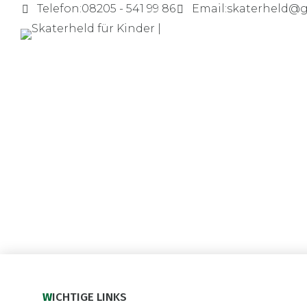
Telefon:
08205 - 541 99 86
Email:
skaterheld@
NATURE EXPLORATION
11 ideas for nature
Eodem modo typi, qui nunc nobis videntu
Quisque rutrum. Aenean imperdiet. Etiam u
Donec vitae sapien ut libero venenatis fa
WICHTIGE LINKS